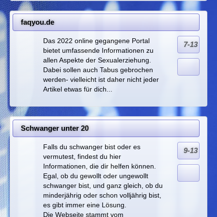
faqyou.de
Das 2022 online gegangene Portal
7-13
bietet umfassende Informationen zu
allen Aspekte der Sexualerziehung.
Dabei sollen auch Tabus gebrochen
werden- vielleicht ist daher nicht jeder
Artikel etwas für dich...
Schwanger unter 20
Falls du schwanger bist oder es
9-13
vermutest, findest du hier
Informationen, die dir helfen können.
Egal, ob du gewollt oder ungewollt
schwanger bist, und ganz gleich, ob du
minderjährig oder schon volljährig bist,
es gibt immer eine Lösung.
Die Webseite stammt vom