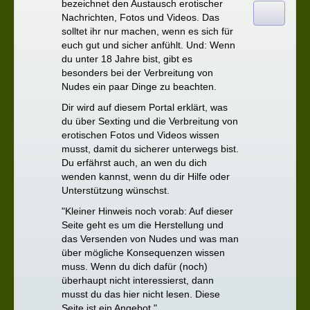
bezeichnet den Austausch erotischer
Nachrichten, Fotos und Videos. Das
solltet ihr nur machen, wenn es sich für
euch gut und sicher anfühlt. Und: Wenn
du unter 18 Jahre bist, gibt es
besonders bei der Verbreitung von
Nudes ein paar Dinge zu beachten.
Dir wird auf diesem Portal erklärt, was
du über Sexting und die Verbreitung von
erotischen Fotos und Videos wissen
musst, damit du sicherer unterwegs bist.
Du erfährst auch, an wen du dich
wenden kannst, wenn du dir Hilfe oder
Unterstützung wünschst.
"Kleiner Hinweis noch vorab: Auf dieser
Seite geht es um die Herstellung und
das Versenden von Nudes und was man
über mögliche Konsequenzen wissen
muss. Wenn du dich dafür (noch)
überhaupt nicht interessierst, dann
musst du das hier nicht lesen. Diese
Seite ist ein Angebot."