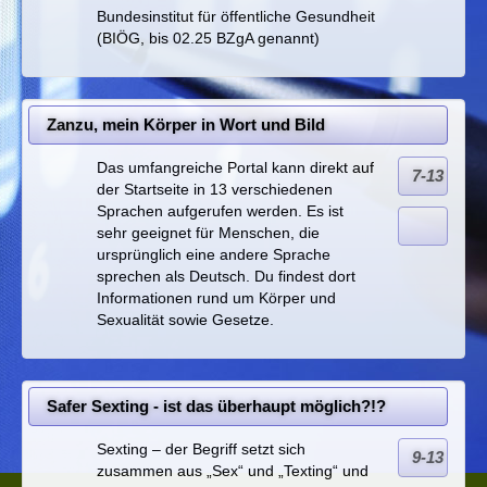
Bundesinstitut für öffentliche Gesundheit
(BIÖG, bis 02.25 BZgA genannt)
Zanzu, mein Körper in Wort und Bild
Das umfangreiche Portal kann direkt auf
7-13
der Startseite in 13 verschiedenen
Sprachen aufgerufen werden. Es ist
sehr geeignet für Menschen, die
ursprünglich eine andere Sprache
sprechen als Deutsch. Du findest dort
Informationen rund um Körper und
Sexualität sowie Gesetze.
Safer Sexting - ist das überhaupt möglich?!?
Sexting – der Begriff setzt sich
9-13
zusammen aus „Sex“ und „Texting“ und