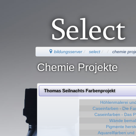
bildungsserver
select
chemie proj
Chemie Projekte
Thomas Seilnachts Farbenprojekt
Höhlenmalerei und
Caseinfarben - Die Far
Caseinfarben - Das P
Wände bema
Pigmente herst
Aquarellfarben und