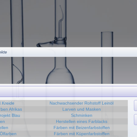
ekte
 Kreide
Nachwachsender Rohstoff Leinöl
ben Afrikas
Larven und Masken
rojekt Blau
Schminken
len
Herstellen eines Farblacks
ellen
Färben mit Beizenfarbstoffen
 Ölfarben
Färben mit Küpenfarbstoffen