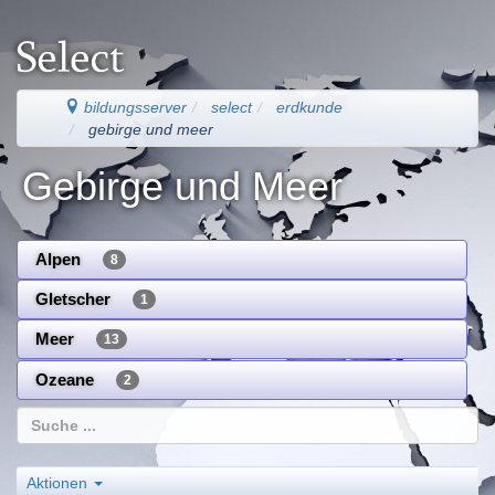
bildungsserver
select
erdkunde
gebirge und meer
Gebirge und Meer
Alpen
8
Gletscher
1
Meer
13
Ozeane
2
Aktionen