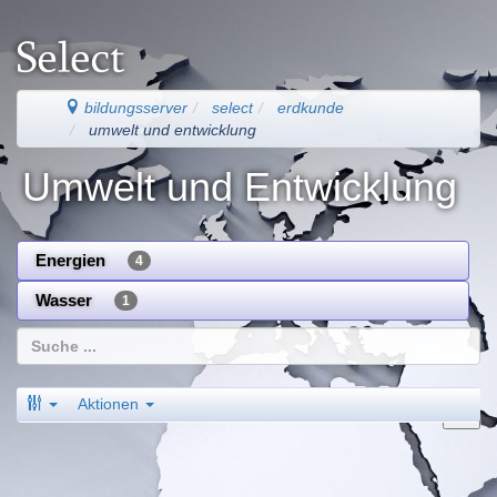
bildungsserver
select
erdkunde
umwelt und entwicklung
Umwelt und Entwicklung
Energien
4
Wasser
1
Aktionen