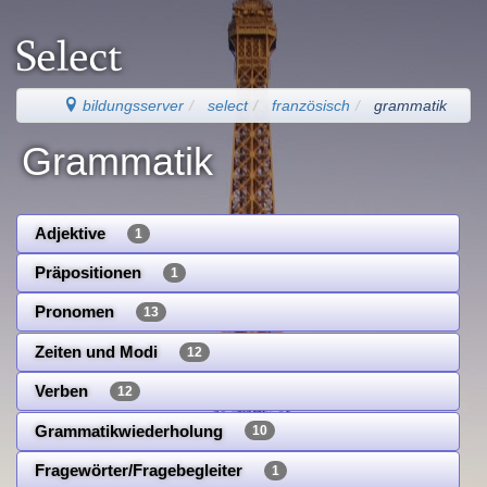
bildungsserver
select
französisch
grammatik
Grammatik
Adjektive
1
Präpositionen
1
Pronomen
13
Zeiten und Modi
12
Verben
12
Grammatikwiederholung
10
Fragewörter/Fragebegleiter
1