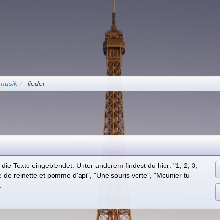
musik
lieder
die Texte eingeblendet. Unter anderem findest du hier: "1, 2, 3,
 de reinette et pomme d'api", "Une souris verte", "Meunier tu
.