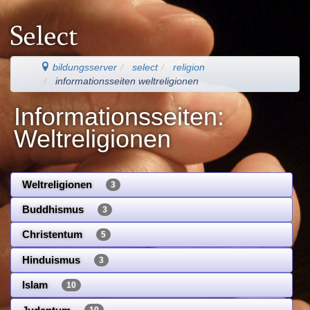
bildungsserver
select
religion
informationsseiten weltreligionen
Informationsseiten:
Weltreligionen
Weltreligionen
3
Buddhismus
3
Christentum
5
Hinduismus
3
Islam
10