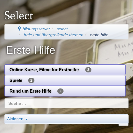
bildungsserver
select
freie und übergreifende themen
erste hilfe
Erste Hilfe
Online Kurse, Filme für Ersthelfer
3
Spiele
2
Rund um Erste Hilfe
2
Aktionen