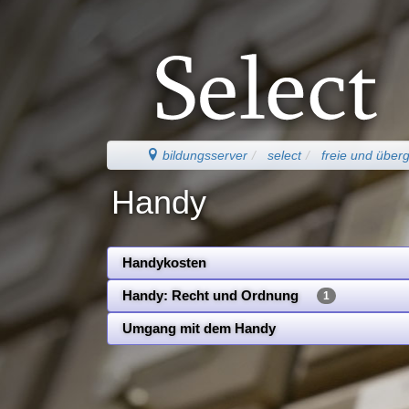
bildungsserver
select
freie und über
Handy
Handykosten
Handy: Recht und Ordnung
1
Umgang mit dem Handy