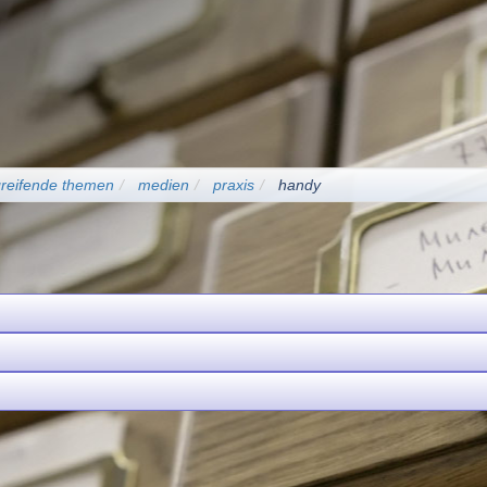
greifende themen
medien
praxis
handy