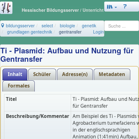
Hessischer Bildungsserver
/ Unterricht
bildungsserver
select
biologie
genetik
grundlagen gentechnik
gentransfer
Login
Ti - Plasmid: Aufbau und Nutzung für
Gentransfer
Inhalt
Schüler
Adresse(n)
Metadaten
Formales
Titel
Ti - Plasmid: Aufbau und Nut
für Gentransfer
Beschreibung/Kommentar
Am Beispiel des Ti - Plasmids
Agrobacterium tumefaciens w
in der englischsprachigen
Animation (1:41min) Aufbau,