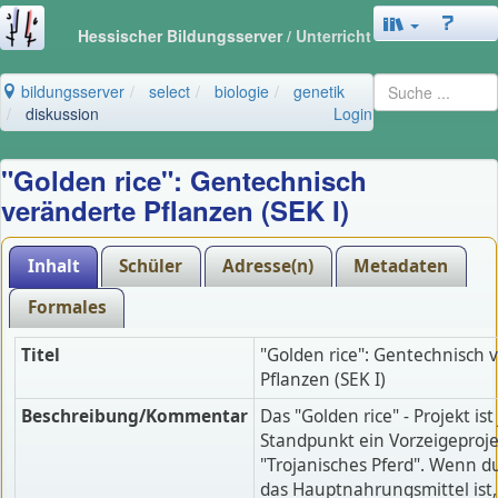
Hessischer Bildungsserver
/ Unterricht
bildungsserver
select
biologie
genetik
diskussion
Login
"Golden rice": Gentechnisch
veränderte Pflanzen (SEK I)
Inhalt
Schüler
Adresse(n)
Metadaten
Formales
Titel
"Golden rice": Gentechnisch 
Pflanzen (SEK I)
Beschreibung/Kommentar
Das "Golden rice" - Projekt ist
Standpunkt ein Vorzeigeproje
"Trojanisches Pferd". Wenn du
das Hauptnahrungsmittel ist,