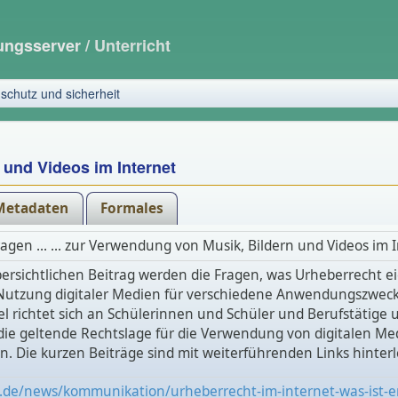
dungsserver
/ Unterricht
schutz und sicherheit
 und Videos im Internet
Metadaten
Formales
ragen ... ... zur Verwendung von Musik, Bildern und Videos im 
ersichtlichen Beitrag werden die Fragen, was Urheberrecht eig
 Nutzung digitaler Medien für verschiedene Anwendungszwec
ikel richtet sich an Schülerinnen und Schüler und Berufstätige
die geltende Rechtslage für die Verwendung von digitalen Me
in. Die kurzen Beiträge sind mit weiterführenden Links hinterl
e.de/news/kommunikation/urheberrecht-im-internet-was-ist-e