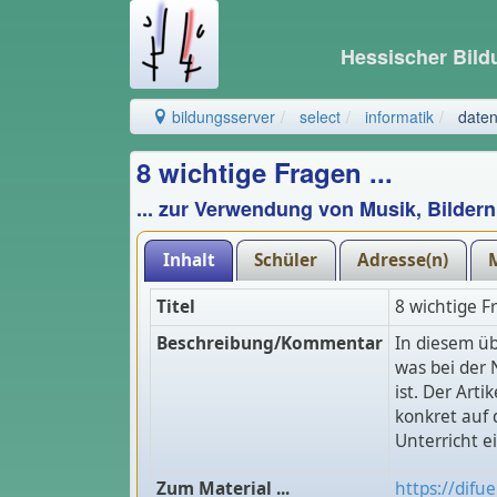
Hessischer Bil
bildungsserver
select
informatik
daten
8 wichtige Fragen ...
... zur Verwendung von Musik, Bildern
Inhalt
Schüler
Adresse(n)
Titel
8 wichtige F
Beschreibung/Kommentar
In diesem üb
was bei der
ist. Der Art
konkret auf 
Unterricht e
Zum Material ...
https://difu