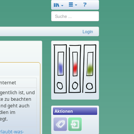
Login
Internet
entlich ist, und
ke zu beachten
 und geht auch
Aktionen
dien im
egt.
rlaubt-was-