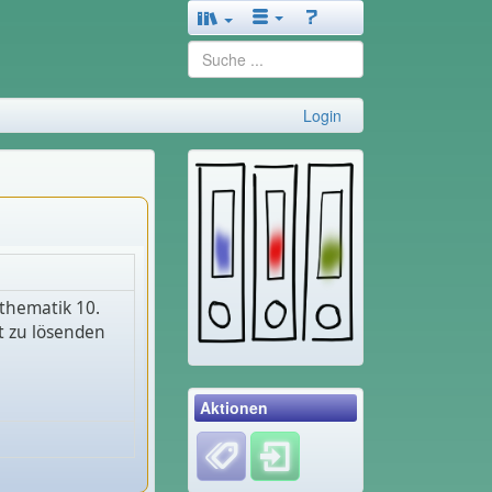
Login
athematik 10.
ht zu lösenden
Aktionen