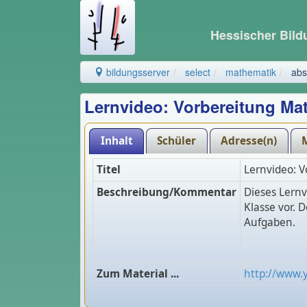
Hessischer Bil
bildungsserver
select
mathematik
abs
Lernvideo: Vorbereitung Ma
Inhalt
Schüler
Adresse(n)
Titel
Lernvideo: 
Beschreibung/Kommentar
Dieses Lernv
Klasse vor. 
Aufgaben.
Zum Material ...
http://www