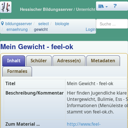
Hessischer Bildungsserver
/ Unterricht
bildungsserver
select
biologie
ernaehrung
gewicht
Login
Mein Gewicht - feel-ok
Inhalt
Schüler
Adresse(n)
Metadaten
Formales
Titel
Mein Gewicht - feel-ok
Beschreibung/Kommentar
Hier finden Jugendliche klar
Untergewicht, Bulimie, Ess - 
Informationen (Menüleiste ob
stammt von feel-ok.ch.
Zum Material ...
http://www.feel-