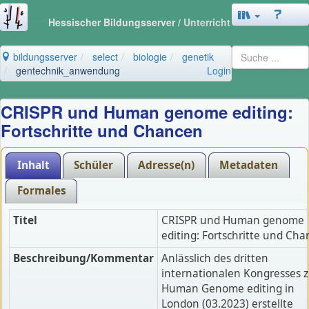
Hessischer Bildungsserver
/ Unterricht
bildungsserver
select
biologie
genetik
gentechnik_anwendung
Login
CRISPR und Human genome editing:
Fortschritte und Chancen
Inhalt
Schüler
Adresse(n)
Metadaten
Formales
Titel
CRISPR und Human genome
editing: Fortschritte und Ch
Beschreibung/Kommentar
Anlässlich des dritten
internationalen Kongresses 
Human Genome editing in
London (03.2023) erstellte