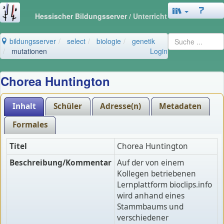
Hessischer Bildungsserver
/ Unterricht
bildungsserver
select
biologie
genetik
mutationen
Login
Chorea Huntington
Inhalt
Schüler
Adresse(n)
Metadaten
Formales
Titel
Chorea Huntington
Beschreibung/Kommentar
Auf der von einem
Kollegen betriebenen
Lernplattform bioclips.info
wird anhand eines
Stammbaums und
verschiedener