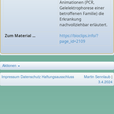
Animationen (PCR,
Gelelektrophorese einer
betroffenen Familie) die
Erkrankung
nachvollziehbar erläutert.
Zum Material ...
https://bioclips.info/?
page_id=2109
Aktionen
Impressum
Datenschutz
Haftungsausschluss
Martin Sennlaub
|
3.4.2024