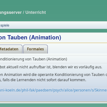
dungsserver
/ Unterricht
spiele
on Tauben (Animation)
Metadaten
Formales
nditionierung von Tauben (Animation)
ot aktuell nicht aufrufbar ist, blenden wir es vorläufig aus.
ten Animation wird die operante Konditionierung von Tauben d
, falls die Lernenden nicht sofort darauf kommen.
uni-koeln.de/phil-fak/paedsem/psych/alice/personen/s/Skinn