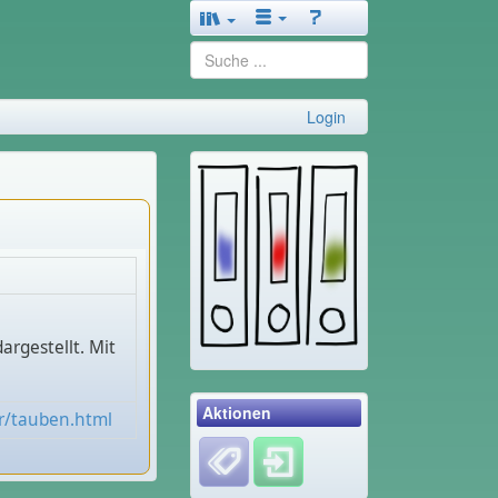
Login
argestellt. Mit
Aktionen
er/tauben.html