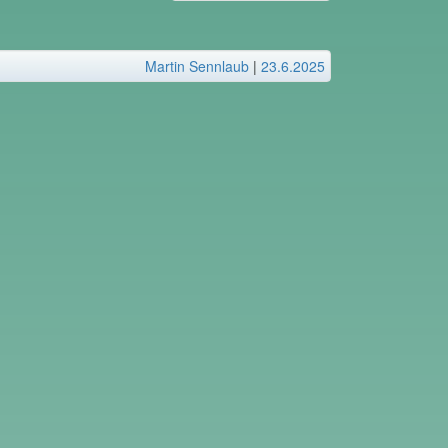
Martin Sennlaub
|
23.6.2025