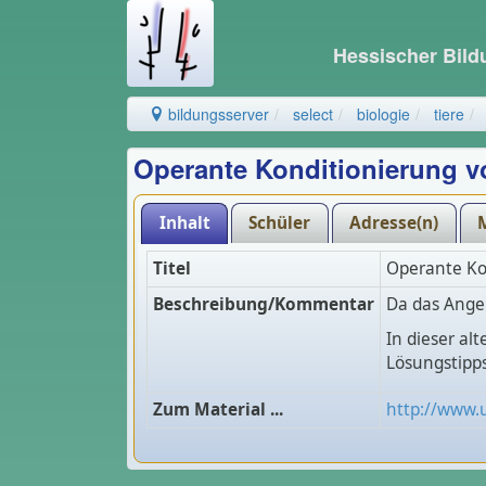
Hessischer Bil
bildungsserver
select
biologie
tiere
Operante Konditionierung v
Inhalt
Schüler
Adresse(n)
Titel
Operante Ko
Beschreibung/Kommentar
Da das Angeb
In dieser al
Lösungstipps
Zum Material ...
http://www.