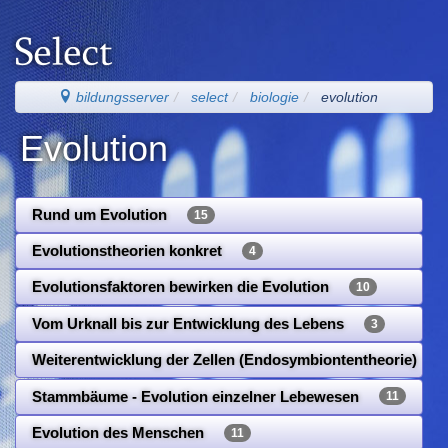
bildungsserver
select
biologie
evolution
Evolution
Rund um Evolution
15
Evolutionstheorien konkret
4
Evolutionsfaktoren bewirken die Evolution
10
Vom Urknall bis zur Entwicklung des Lebens
3
Weiterentwicklung der Zellen (Endosymbiontentheorie)
Stammbäume - Evolution einzelner Lebewesen
11
Evolution des Menschen
11